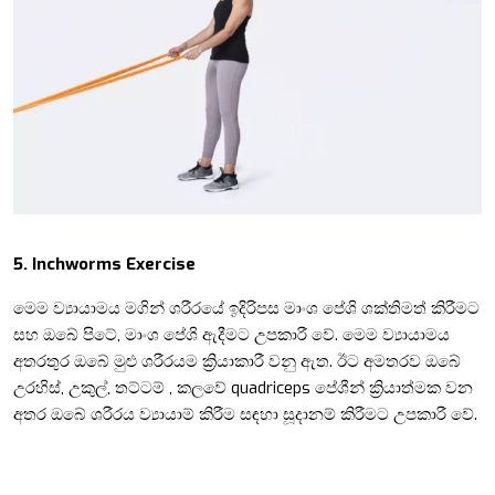
5. Inchworms Exercise
මෙම ව්‍යායාමය මගින් ශරීරයේ ඉදිරිපස මාංශ පේශි ශක්තිමත් කිරීමට
සහ ඔබේ පිටේ, මාංශ පේශි ඇදීමට උපකාරී වේ. මෙම ව්‍යායාමය
අතරතුර ඔබේ මුළු ශරීරයම ක්‍රියාකාරී වනු ඇත. ඊට අමතරව ඔබේ
උරහිස්, උකුල්, තට්ටම් , කලවේ quadriceps පේශීන් ක්‍රියාත්මක වන
අතර ඔබේ ශරීරය ව්‍යායාම් කිරීම සඳහා සූදානම් කිරීමට උපකාරී වේ.