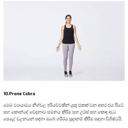
10.
Prone Cobra
මෙම ව්‍යායාමය නිශ්චල ඉරියව්වකින් යුතු එකක් වන අතර එය පිටේ
සහ කොන්දේ වේදනාව සමනය කිරීම සහ උරස් සහ කොඳු ඇට
පෙළේ චලනයන් සඳහා ඔබේ ශරීරය සූදානම් කිරීම සඳහා විශිෂ්ටයි.