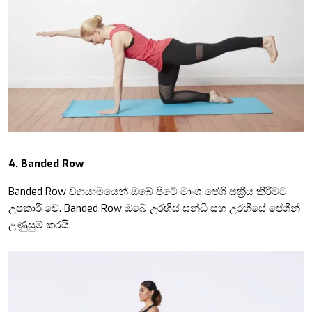
4.
Banded Row
Banded Row ව්‍යායාමයෙන්
ඔබේ පිටේ මාංශ පේශි සක්‍රීය කිරීමට
උපකාරී වේ.
Banded Row
ඔබේ උරහිස් සන්ධි සහ උරහිසේ පේශීන්
උණුසුම් කරයි.