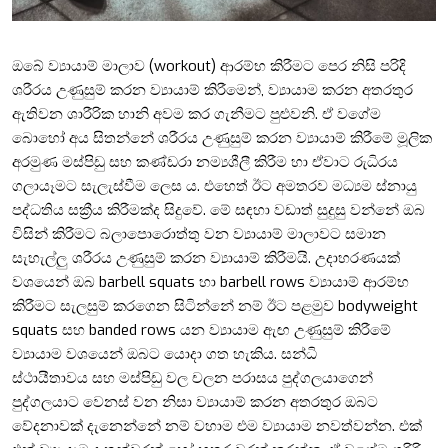
ඔබේ ව්‍යායාම් මාලාව (workout) ආරම්භ කිරීමට පෙර නිසි පරිදි
ශරීරය උණුසුම් කරන ව්‍යායාම් කිරීමෙන්, ව්‍යායාම කරන අතරතුර
ඇතිවන ශාරීරික හානි අවම කර ගැනීමට පුළුවනි. ඒ වගේම
බොහෝ අය සිතන්නේ ශරීරය උණුසුම් කරන ව්‍යායාම් කිරීමේ මූලික
අරමුණ මස්පිඩු සහ කණ්ඩරා නම්‍යශීලී කිරීම හා ඒවාට රුධිරය
ගලායෑමට සැලැස්වීම ලෙස ය. එහෙත් ඊට අමතරව මධ්‍යම ස්නායු
පද්ධතිය සක්‍රීය කිරීමක්ද සිදුවේ. මේ සඳහා වඩාත් සුදුසු වන්නේ ඔබ
විසින් කිරීමට බලාපොරොත්තු වන ව්‍යායාම් මාලාවට සමාන
සැහැල්ලු ශරීරය උණුසුම් කරන ව්‍යායාම් කිරීමයි. උදාහරණයක්
වශයෙන් ඔබ
barbell squats
හා
barbell rows
ව්‍යායාම් ආරම්භ
කිරීමට සැලසුම් කරගෙන සිටින්නේ නම් ඊට පළමුව
bodyweight
squats
සහ
banded rows
යන ව්‍යායාම ඇඟ උණුසුම් කිරීමේ
ව්‍යායාම වශයෙන් ඔබට යොදා ගත හැකිය.
සන්ධි
ස්ථායීතාවය
සහ
මස්පිඩු වල චලන පරාසය පුද්ගලයාගෙන්
පුද්ගලයාට වෙනස් වන නිසා ව්‍යායාම් කරන අතරතුර ඔබට
වේදනාවක් දැනෙන්නේ නම් වහාම එම ව්‍යායාම නවත්වන්න. එක්