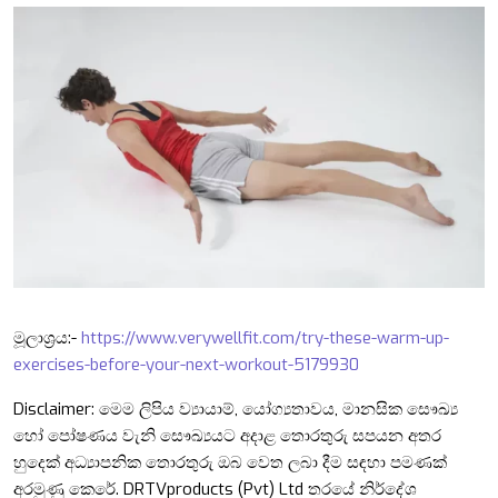
මූලාශ්‍රය:-
https://www.verywellfit.com/try-these-warm-up-
exercises-before-your-next-workout-5179930
Disclaimer: මෙම ලිපිය ව්‍යායාම්, යෝග්‍යතාවය, මානසික සෞඛ්‍ය
හෝ පෝෂණය වැනි සෞඛ්‍යයට අදාළ තොරතුරු සපයන අතර
හුදෙක් අධ්‍යාපනික තොරතුරු ඔබ වෙත ලබා දීම සඳහා පමණක්
අරමුණු කෙරේ. DRTVproducts (Pvt) Ltd තරයේ නිර්දේශ