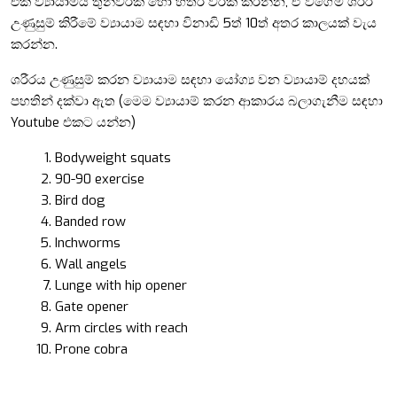
එක් ව්‍යායාමය තුන්වරක් හෝ හතර වරක් කරන්න, ඒ වගේම ශරිරි
උණුසුම් කිරීමේ ව්‍යායාම සඳහා විනාඩි 5ත් 10ත් අතර කාලයක් වැය
කරන්න.
ශරීරය උණුසුම් කරන ව්‍යායාම සඳහා යෝග්‍ය වන ව්‍යායාම් දහයක්
පහතින් දක්වා ඇත (
මෙම ව්‍යායාම් කරන ආකාරය
බලාගැනීම සඳහා
Youtube එකට යන්න)
Bodyweight squats
90-90 exercise
Bird dog
Banded row
Inchworms
Wall angels
Lunge with hip opener
Gate opener
Arm circles with reach
Prone cobra