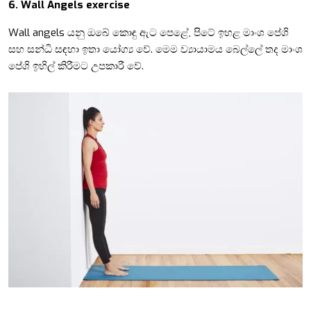
6.
Wall Angels exercise
Wall angels යනු ඔබේ කොඳු ඇට පෙළේ, පිටේ ඉහළ මාංශ පේශි
සහ සන්ධි සඳහා ඉතා යෝග්‍ය වේ. මෙම ව්‍යායාමය බෙල්ලේ තද මාංශ
පේශි ඉහිල් කිරීමට උපකාරී වේ.