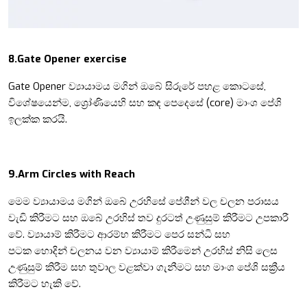
8.Gate Opener exercise
Gate Opener
ව්‍යායාමය මගින් ඔබේ සිරුරේ පහළ කොටසේ,
විශේෂයෙන්ම, ශ්‍රෝණියෙහි සහ කඳ පෙදෙසේ (
core)
මාංශ පේශි
ඉලක්ක කරයි.
9.
Arm Circles with Reach
මෙම ව්‍යායාමය මගින්
ඔබේ උරහිසේ පේශීන් වල චලන පරාසය
වැඩි කිරීමට සහ ඔබේ උරහිස් තව දුරටත් උණුසුම් කිරීමට උපකාරී
වේ. ව්‍යායාම් කිරීමට ආරම්භ කිරීමට
පෙර සන්ධි සහ
පටක
හොදින්
චලනය වන ව්‍යායාම් කිරීමෙන් උරහිස් නිසි ලෙස
උණුසුම් කිරීම සහ තුවාල වළක්වා ගැනීමට සහ මාංශ පේශි සක්‍රීය
කිරීමට හැකි වේ.