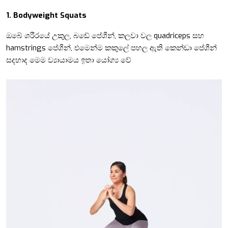
1. Bodyweight Squats
ඔබේ ශරීරයේ උකුල,
බඩේ පේශීන්,
කලවා වල
quadriceps සහ
hamstrings පේශීන්, එමෙන්ම කකුලේ පහල ඇති කෙන්ඩා පේශීන්
සදහාද මෙම ව්‍යායාමය ඉතා යෝග්‍ය වේ