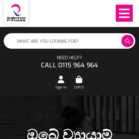
NEED HELP?
CALL 0115 964 964
Sign In
LKR
0
ඔබේ ව්‍යායාම්