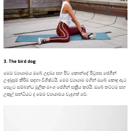
3. The bird dog
මෙම
ව්‍යායාමය ඔබේ උදරය සහ පිට කොන්දේ පිටුපස පේශීන්
උණුසුම් කිරීම සඳහා විශිෂ්ටයි. මෙම ව්‍යායාම මගින් ඔබේ කොඳු ඇට
පෙළට සම්බන්ධ මූලික මාංශ පේශින් සක්‍රීය කරයි. ඔබේ තට්ටම සහ
උකුල් සන්ධියට ද මෙම ව්‍යායාමය වැදගත් වේ
.