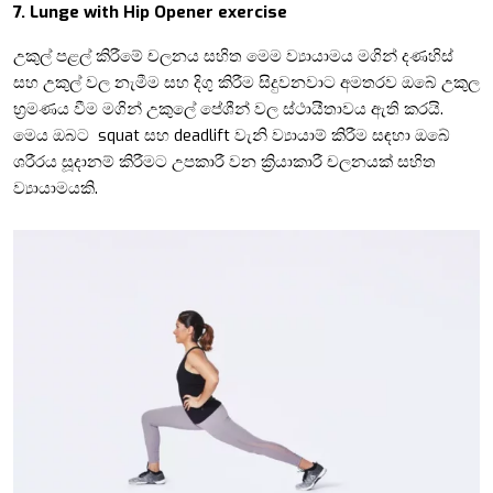
7.
Lunge with Hip Opener exercise
උකුල් පළල් කිරීමේ චලනය සහිත මෙම ව්‍යායාමය මගින්
දණහිස්
සහ උකුල් වල නැමීම සහ දිගු කිරීම සිදුවනවාට අමතරව ඔබේ උකුල
භ්‍රමණය වීම මගින් උකුලේ පේශීන් වල
ස්ථායීතාවය ඇති කරයි
.
මෙය ඔබට
squat සහ deadlift වැනි ව්‍යායාම් කිරීම සඳහා ඔබේ
ශරීරය සූදානම් කිරීමට උපකාරී වන ක්‍රියාකාරී චලනයක් සහිත
ව්‍යායාමයකි.