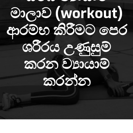
මාලාව (workout)
ආරම්භ කිරීමට පෙර
ශරීරය උණුසුම්
කරන ව්‍යායාම්
කරන්න