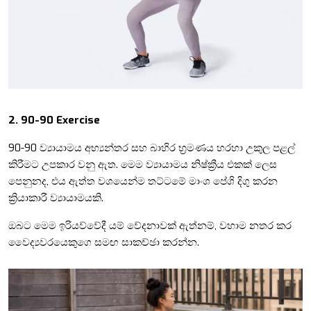
2.
90-90 Exercise
90-90 ව්‍යායාමය අභ්‍යන්තර සහ බාහිර භ්‍රමණය හරහා උකුල පළල්
කිරීමට උපකාර වනු ඇත. මෙම ව්‍යායාමය නිෂ්ක්‍රීය
එකක්
ලෙස
පෙනුනද, එය ඇත්ත වශයෙන්ම තට්ටමේ මාංශ පේශි දිගු කරන
ක්‍රියාකාරී ව්‍යායාමයකි.
ඔබට මෙම ඉරියව්වේදී යම් වේදනාවක් ඇත්නම්, වහාම නතර කර
වෛද්‍යවරයෙකුගෙ සමඟ සාකච්ඡා කරන්න.