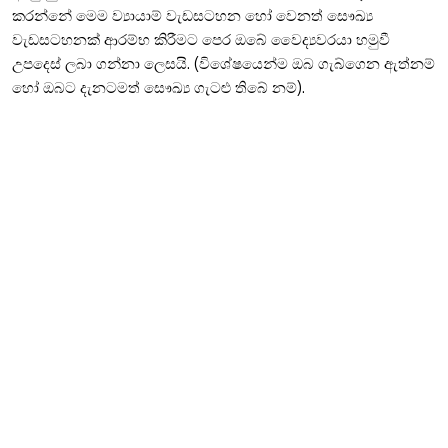
කරන්නේ මෙම ව්‍යායාම් වැඩසටහන හෝ වෙනත් සෞඛ්‍ය
වැඩසටහනක් ආරම්භ කිරීමට පෙර ඔබේ වෛද්‍යවරයා හමුවී
උපදෙස් ලබා ගන්නා ලෙසයි. (විශේෂයෙන්ම ඔබ ගැබ්ගෙන ඇත්නම්
හෝ ඔබට දැනටමත් සෞඛ්‍ය ගැටළු තිබේ නම්).