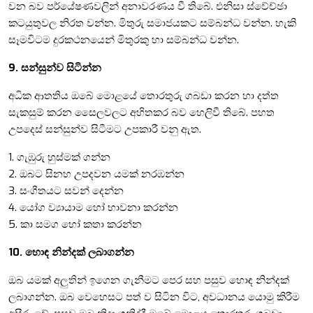
වන බව පර්යේෂණවලින් අනාවරණය වී තිබේ. එනිසා ස්වේච්ඡා
කටයුතුවල නිරත වන්න. මිතුරු සමාජයකට සම්බන්ධ වන්න. හැකි
සෑමවිටම දුරකථනයෙන් මිතුරකු හා සම්බන්ධ වන්න.
9. සන්සුන්ව සිටින්න
අධික ආතතිය ඔබේ මොළයේ තොරතුරු ගබඩා කරන හා දත්ත
සැකසුම් කරන සෛලවලට අහිතකර බව හෙලිවී තිබේ. පහත
උපදෙස් සන්සුන්ව සිටීමට උපකාරී වනු ඇත.
1. ගැඹුරු හුස්මක් ගන්න
2. ඔබට සිනහ උපදවන යමක් නරඹන්න
3. සංගීතයට සවන් දෙන්න
4. යෝග ව්‍යායාම හෝ භාවනා කරන්න
5. කා සමග හෝ කතා කරන්න
10. හොඳ නින්දක් ලබාගන්න
ඔබ යමක් අලුතින් ඉගෙන ගැනීමට පෙර සහ පසුව හොඳ නින්දක්
ලබාගන්න. ඔබ වෙහෙසට පත් ව සිටින විට, අවධානය යොමු කිරීම