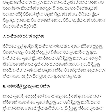
චාලක හැකියාවන් පාලන කරන කොටස් උත්තේජනය කරන බව
පර්යේෂණ කීපයකින්ම තහවුරු වී ඇත. සමහර විශේෂඥයන්
පවසන පරිදි වීඩියෝ ක්‍රීඩා වලින් සිදුවන්නේ ඔබ වීඩියෝ ක්‍රීඩා
පිළිබඳව දක්ෂයකු වීම පමණක් නොව, විවිධ හැකියාවන් වර්ධනය
වීමද එමගින් සිදුවීමයි.
7. සංගීතයට සවන් දෙන්න
ජීවිතයේ මුල් අවදියේදී සංගීත භාණ්ඩයක් වාදනය කිරීමට පුහුණු
වීමෙන් මහලු වියේදී නිරවුල්ව සිතීමට එය උපකාරී වනු ඇත.
සංගීතය මොළයේ ක්‍රියාකාරිත්වය වැඩි දියුණු කරන බව හෙලි වී
තිබේ. එමෙන්ම එය දෑත් අතර සහසම්බන්ධතාවය ද වැඩි දියුණු
කරයි. සංගීත භාණ්ඩයක් වාදනය කිරීම විනෝදාත්මක දෙයක් වන
නිසා, ඔබට අද දින සිට වුවද එය ආරම්භ කළ හැක.
8. සමාජශීලී පුද්ගලයකු වන්න
කාර්යාලයේදී, ගෙදරදී හෝ සමාජ ශාලාවේදී අන් අය සමග කතා
කිරීමෙන් ඔබගේ මොළයේ තියුණු බව වැඩි දියුණු කරයි. සමාජ
ක්‍රියාකාරකම්, මනසේ ක්‍රියාකාරිත්වය වැඩි දියුණු කිරීමට උපකාර