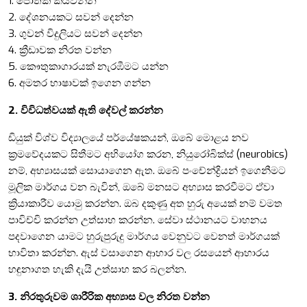
1. පොතක් කියවන්න
2. දේශනයකට සවන් දෙන්න
3. ගුවන් විදුලියට සවන් දෙන්න
4. ක්‍රීඩාවක නිරත වන්න
5. කෞතුකාගාරයක් නැරඹීමට යන්න
6. අමතර භාෂාවක් ඉගෙන ගන්න
2. විවිධත්වයක් ඇති දේවල් කරන්න
ඩියුක් විශ්ව විද්‍යාලයේ පර්යේෂකයන්, ඔබේ මොළය නව
ක්‍රමවේදයකට සිතීමට අභියෝග කරන, නියුරෝබික්ස් (neurobics)
නම්, අභ්‍යාසයක් සොයාගෙන ඇත. ඔබේ පංචේන්ද්‍රියන් ඉගෙනීමට
මූලික මාර්ගය වන බැවින්, ඔබේ මනසට අභ්‍යාස කරවීමට ඒවා
ක්‍රියාකාරීව යොමු කරන්න. ඔබ දකුණු අත හුරු අයෙක් නම් වමත
පාවිච්චි කරන්න උත්සාහ කරන්න. සේවා ස්ථානයට වාහනය
පදවාගෙන යාමට හුරුපුරුදු මාර්ගය වෙනුවට වෙනත් මාර්ගයක්
භාවිතා කරන්න. ඇස් වසාගෙන ආහාර වල රසයෙන් ආහාරය
හඳුනාගත හැකි දැයි උත්සාහ කර බලන්න.
3. නිරතුරුවම ශාරීරික අභ්‍යාස වල නිරත වන්න