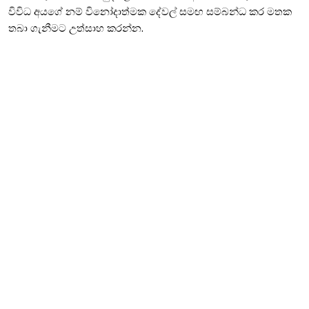
විවිධ අයගේ නම් විනෝදාත්මක දේවල් සමඟ සම්බන්ධ කර මතක
තබා ගැනීමට උත්සාහ කරන්න.