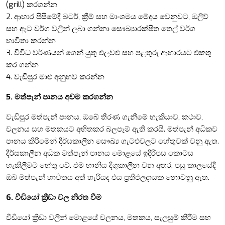
(grill) කරගන්න
2. ආහාර පිසීමේදී බටර්, ක්‍රීම් සහ මාංශමය මේදය වෙනුවට, ඔලිව්
සහ ඇට වර්ග වලින් ලබා ගන්නා සෞඛ්‍යාරක්ෂිත තෙල් වර්ග
භාවිතා කරන්න
3. විවිධ වර්ණයන් ගෙන් යුතු එලවළු සහ පළතුරු ආහාරයට එකතු
කර ගන්න
4. වැඩිපුර මාළු අනුභව කරන්න
5. මත්පැන් පානය අවම කරගන්න
වැඩිපුර මත්පැන් පානය, ඔබේ තීරණ ගැනීමේ හැකියාව, කථාව,
චලනය සහ මතකයට අහිතකර බලපෑම් ඇති කරයි. මත්පැන් අධිකව
පානය කිරීමෙන් දීර්ඝකාලීන සෞඛ්‍ය ගැටළුවලට හේතුවක් වනු ඇත.
දීර්ඝකාලීන අධික මත්පැන් පානය මොළයේ ඉදිරිපස කොටස
හැකිලීමට හේතු වේ. එම හානිය දිගුකාලීන වන අතර, පසු කාලයේදී
ඔබ මත්පැන් භාවිතය අත් හැරියද එය ප්‍රතිඵලදායක නොවනු ඇත.
6. වීඩියෝ ක්‍රීඩා වල නිරත වීම
වීඩියෝ ක්‍රීඩා වලින් මොළයේ චලනය, මතකය, සැලසුම් කිරීම සහ