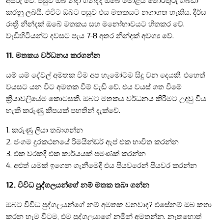
අසීරු වේ. පසුව ඔබ නිදා ගනිද්දී ඔබේ මොළය තොරතුරු ගබඩා
කරනු ලබයි. එවිට ඔබට පසුව එය මතකයට නගාගත හැකිය. දීර්ඝ
රාත්‍රී නින්දක් ඔබේ මතකය සහ මනෝභාවයට හිතකර වේ.
වැඩිහිටියන්ට දවසට පැය 7-8 අතර නින්දක් අවශ්‍ය වේ.
11. මතකය වර්ධනය කරගන්න
යම් යම් දේවල් අමතක වීම අප හැමෝටම සිදු වන දෙයකි. එහෙත්
වයසට යන විට අමතක වීම් වැඩි වේ. එය වයස් ගත වීමේ
ක්‍රියාවලියේම කොටසකි. ඔබට මතකය වර්ධනය කිරීමට උදවු විය
හැකි කරුණු කීපයක් පහතින් දැක්වේ.
1. කරුණු ලියා තබාගන්න
2. ජංගම දුරකථනයේ රිමයින්ඩර් ඇප් එක භාවිත කරන්න
3. එක වරකදී එක කාර්යයක් පමණක් කරන්න
4. අළුත් යමක් ඉගෙන ගැනීමෙදී එය පියවරෙන් පියවර කරන්න
12. විවිධ පුද්ගලයන්ගේ නම් මතක තබා ගන්න
ඔබට විවිධ පුද්ගලයන්ගේ නම් අමතක වනවාද? එසේනම් ඔබ කතා
කරන හැම විටම, එම පුද්ගලයාගේ නමින් අමතන්න. නැතහොත්