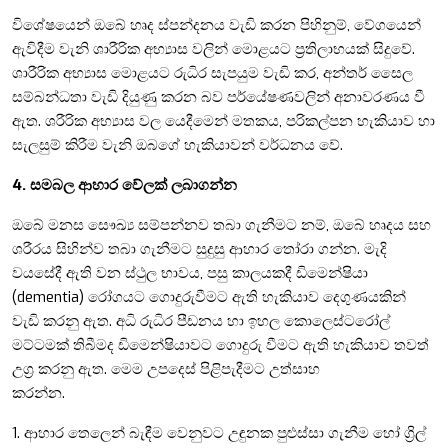
විශේෂයෙන් ඔබේ හෘද ස්පන්දනය වැඩි කරන පිහිනුම්, වේගයෙන්
ඇවිදීම වැනි ශාරීරික අභ්‍යාස වලින් මොළයට ප්‍රතිලාභයක් සිදුවේ.
ශාරීරික අභ්‍යාස මොළයට රුධිර සැපයුම වැඩි කර, අන්තර් සෛල
සම්බන්ධතා වැඩි දියුණු කරන බව පර්යේෂණවලින් අනාවරණය වී
ඇත. ශරීරික අභ්‍යාස වල යෙදීමෙන් මතකය, පරිකල්පන හැකියාව හා
සැලසුම් කිරීම වැනි ඔබගේ හැකියාවන් වර්ධනය වේ.
4. සමබල ආහාර වේලක් ලබාගන්න
ඔබේ මනස සෞඛ්‍ය සම්පන්නව තබා ගැනීමට නම්, ඔබේ හෘදය සහ
ශරීරය සිහින්ව තබා ගැනීමට සුදුසු ආහාර තෝරා ගන්න. මැදි
වයසේදී ඇති වන ස්ථුල භාවය, පසු කාලයකදී ඩිමෙන්ෂියා
(dementia) රෝගයට ගොදුරුවීමට ඇති හැකියාව දෙගුණයකින්
වැඩි කරනු ඇත. අධි රුධිර පීඩනය හා ඉහල කොලෙස්ටරෝල්
මට්ටමක් තිබීමද ඩිමෙන්ෂියාවට ගොදුරු වීමට ඇති හැකියාව තවත්
උග්‍ර කරනු ඇත. මෙම උපදෙස් පිළිපැදීමට උත්සාහ
කරන්න.
1. ආහාර තෙලෙන් බැඳීම වෙනුවට උඳුනක පුළුස්සා ගැනීම හෝ ග්‍රිල්