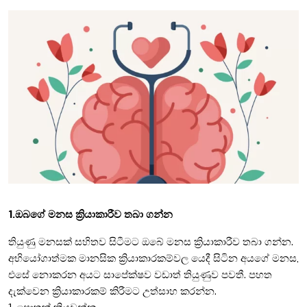
1.ඔබගේ මනස ක්‍රියාකාරීව තබා ගන්න
තියුණු මනසක් සහිතව සිටීමට ඔබේ මනස ක්‍රියාකාරීව තබා ගන්න.
අභියෝගාත්මක මානසික ක්‍රියාකාරකම්වල යෙදී සිටින අයගේ මනස,
එසේ නොකරන අයට සාපේක්ෂව වඩාත් තියුණුව පවතී. පහත
දැක්වෙන ක්‍රියාකාරකම් කිරීමට උත්සාහ කරන්න.