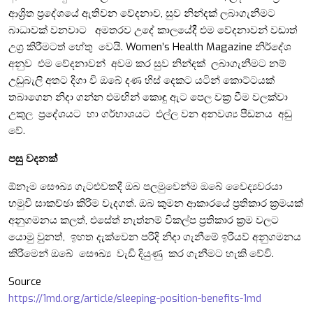
ආශ්‍රිත ප්‍රදේශයේ ඇතිවන වේදනාව, සුව නින්දක් ලබාගැනීමට
බාධාවක් වනවාට අමතරව උදේ කාලයේදී එම වේදනාවන් වඩාත්
උග්‍ර කිරීමටත් හේතු වෙයි. Women’s Health Magazine නිර්දේශ
අනුව එම වේදනාවන් අවම කර සුව නින්දක් ලබාගැනීමට නම්
උඩුබැලි අතට දිගා වී ඔබේ දණ හිස් දෙකට යටින් කොට්ටයක්
තබාගෙන නිදා ගන්න එමඟින් කොඳු ඇට පෙල වක්‍ර වීම වලක්වා
උකුල ප්‍රදේශයට හා ගර්භාශයට එල්ල වන අනවශ්‍ය පීඩනය අඩු
වේ.
පසු වදනක්
ඕනෑම සෞඛ්‍ය ගැටළුවකදී ඔබ පලමුවෙන්ම ඔබේ වෛද්‍යවරයා
හමුවී සාකච්ඡා කිරීම වැදගත්. ඔබ කුමන ආකාරයේ ප්‍රතිකාර ක්‍රමයක්
අනුගමනය කලත්, එසේත් නැත්නම් විකල්ප ප්‍රතිකාර ක්‍රම වලට
යොමු වුනත්, ඉහත දැක්වෙන පරිදි නිදා ගැනීමේ ඉරියව් අනුගමනය
කිරීමෙන් ඔබේ සෞඛ්‍ය වැඩි දියුණු කර ගැනීමට හැකි වේවි.
Source
https://1md.org/article/sleeping-position-benefits-1md