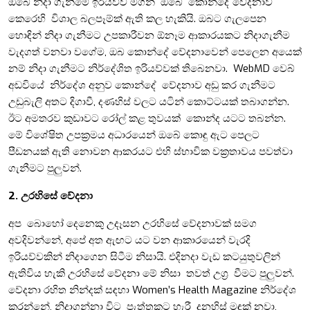
ඔබේ නිදා ගැනීමේ ඉරියව්ව මගින් ඔබේ කොන්දේ වේදනාව
කෙරෙහි විශාල බලපෑම්ක් ඇති කල හැකියි. ඔබට ගැලපෙන
හොඳින් නිදා ගැනීමට උපකාරීවන ඕනෑම ආකාරයකට නිදාගැනීම
වැදගත් වනවා වගේම, ඔබ කොන්දේ වේදනාවෙන් පෙලෙන අයෙක්
නම් නිදා ගැනීමට නිර්දේශිත ඉරියව්වක් තිබෙනවා. WebMD වෙබ්
අඩවියේ නිර්දේශ අනුව කොන්දේ වේදනාව අඩු කර ගැනීමට
උඩුබැලි අතට දිගාවී, දණහිස් වලට යටින් කොට්ටයක් තබාගන්න.
ඊට අමතරව කුඩාවට රෝල් කළ තුවයක් කොන්ද යටට තබන්න.
මේ විශේෂිත උපක්‍රමය අධාරයෙන් ඔබේ කොඳු ඇට පෙලට
පීඩනයක් ඇති නොවන ආකරයට එහි ස්භාවික වක්‍රතාවය පවත්වා
ගැනීමට පුලුවන්.
2. උරහිසේ වේදනා
අප බොහෝ දෙනෙකු උදෑසන උරහිසේ වේදනාවක් සමග
අවදිවන්නේ, අපේ අත ඇඟට යට වන ආකාරයෙන් වැරදි
ඉරියව්වකින් නිදාගෙන සිටීම නිසායි. එදිනදා වැඩ කටයුතුවලින්
ඇතිවිය හැකි උරහිසේ වේදනා මේ නිසා තවත් උග්‍ර වීමට පුලුවන්.
වේදනා රහිත නින්දක් සඳහා Women’s Health Magazine නිර්දේශ
කරන්නේ, නිදාගන්නා විට පැත්තකට හැරී දනහිස් මඳක් නවා,