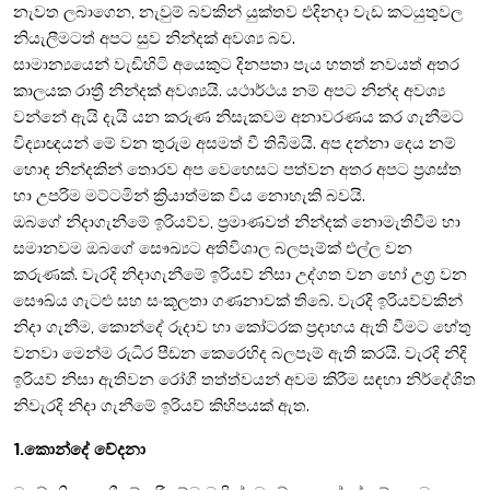
නැවත ලබාගෙන, නැවුම් බවකින් යුක්තව එදිනදා වැඩ කටයුතුවල
නියැලීමටත් අපට සුව නින්දක් අවශ්‍ය බව.
සාමාන්‍යයෙන් වැඩිහිටි අයෙකුට දිනපතා පැය හතත් නවයත් අතර
කාලයක රාත්‍රී නින්දක් අවශ්‍යයි. යථාර්ථය නම් අපට නින්ද අවශ්‍ය
වන්නේ ඇයි දැයි යන කරුණ නිසැකවම අනාවරණය කර ගැනීමට
විද්‍යාඥයන් මේ වන තුරුම අසමත් වී තිබීමයි. අප දන්නා දෙය නම්
හොඳ නින්දකින් තොරව අප වෙහෙසට පත්වන අතර අපට ප්‍රශස්ත
හා උපරිම මට්ටමින් ක්‍රියාත්මක විය නොහැකි බවයි.
ඔබගේ නිදාගැනීමේ ඉරියව්ව, ප්‍රමාණවත් නින්දක් නොමැතිවීම හා
සමානවම ඔබගේ සෞඛ්‍යට අතිවිශාල බලපෑම්ක් එල්ල වන
කරුණක්. වැරදි නිදාගැනීමේ ඉරියව් නිසා උද්ගත වන හෝ උග්‍ර වන
සෞඛ්ය ගැටළු සහ සංකූලතා ගණනාවක් තිබේ. වැරදි ඉරියව්වකින්
නිදා ගැනීම, කොන්දේ රුදාව හා කෝටරක ප්‍රදාහය ඇති වීමට හේතු
වනවා මෙන්ම රුධිර පීඩන කෙරෙහිද බලපෑම් ඇති කරයි. වැරදි නිදි
ඉරියව් නිසා ඇතිවන රෝගී තත්ත්වයන් අවම කිරීම සඳහා නිර්දේශිත
නිවැරදි නිදා ගැනීමේ ඉරියව් කිහිපයක් ඇත.
1.කොන්දේ වේදනා