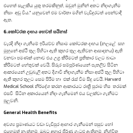
එහෙත් සැලකිය යුතු තරමකිනුත්, ඔවුන් මුනින් අතට නිදාගැනීම
නිසා අඩු විය.” යනුවෙන් එම වාර්තා මගින් වැඩිදුරටත් පෙන්වාදී
ඇත.
6.කෝටරක දාහය හෙවත් සයිනස්
වැරදි නිදා ගැනීමේ ඉරියව්ව නිසාම කෝටරක දාහය (නලළේ සහ
මුහුනේ අස්ථි තුල පිහිටා ඇති කුහර තුල ඇතිවන ආසාදනය) ඇති
වනවා පමණක් නොව එය උග්‍ර කිරීමටත් ප්‍රතිකාර වලට බාධා
කිරීමටත් හේතුවක් වෙයි. සිරුර සම්පූර්ණයෙන් පැතලිව සිටින
ආකරයෙන් උඩුබැලි අතට දිගාවී නිදාගැනීම නිසා අස්ථි තුල පිහිටා
ඇති කුහර තුලට සෙම පිරීම හා එක් රැස් වීම සිදු වෙයි. Harvard
Medical School නිර්දේශ කරන ආකාරයට රාත්‍රී පුරාම හිස තරමක්
එසවී සිටින අකාරයෙන් නිදා ගැනීමෙන් එය වලක්වා ගැනීමට
පුලුවනි.
General Health Benefits
අවශ්‍ය ප්‍රමාණයට වඩා වැඩිපුර ආහාර ගැනීමෙන් පසුව හෝ
එහෙමත් නැත්නම්, ඔබට අහාර ජීර්ණ ගැටළු ඇතිනම්, නිශ්චිත