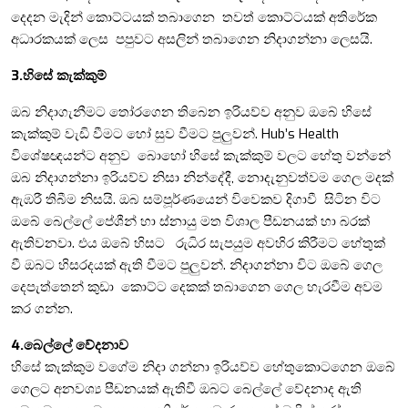
දෙදන මැදින් කොට්ටයක් තබාගෙන තවත් කොට්ටයක් අතිරේක
අධාරකයක් ලෙස පපුවට අසලින් තබාගෙන නිදාගන්නා ලෙසයි.
3.හිසේ කැක්කුම්
ඔබ නිදාගැනීමට තෝරගෙන තිබෙන ඉරියව්ව අනුව ඔබේ හිසේ
කැක්කුම් වැඩි වීමට හෝ සුව වීමට පුලුවන්. Hub’s Health
විශේෂඥයන්ට අනුව බොහෝ හිසේ කැක්කුම් වලට හේතු වන්නේ
ඔබ නිදාගන්නා ඉරියව්ව නිසා නින්දේදී, නොදැනුවත්වම ගෙල මදක්
ඇඹරී තිබීම නිසයි. ඔබ සම්පූර්ණයෙන් විවෙකව දිගාවී සිටින විට
ඔබේ බෙල්ලේ පේශීන් හා ස්නායු මත විශාල පීඩනයක් හා බරක්
ඇතිවනවා. එය ඔබේ හිසට රුධිර සැපයුම අවහිර කිරීමට හේතුක්
වී ඔබට හිසරදයක් ඇති වීමට පුලුවන්. නිදාගන්නා විට ඔබේ ගෙල
දෙපැත්තෙන් කුඩා කොට්ට දෙකක් තබාගෙන ගෙල හැරවීම අවම
කර ගන්න.
4.බෙල්ලේ වේදනාව
හිසේ කැක්කුම වගේම නිදා ගන්නා ඉරියව්ව හේතුකොටගෙන ඔබේ
ගෙලට අනවශ්‍ය පීඩනයක් ඇතිවී ඔබට බෙල්ලේ වේදනාද ඇති