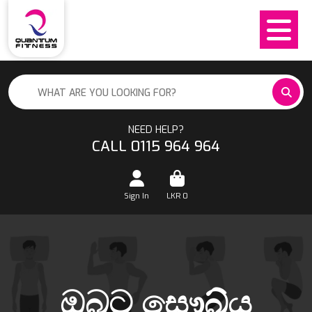
NEED HELP?
CALL 0115 964 964
Sign In
LKR
0
ඔබට සෞඛ්ය