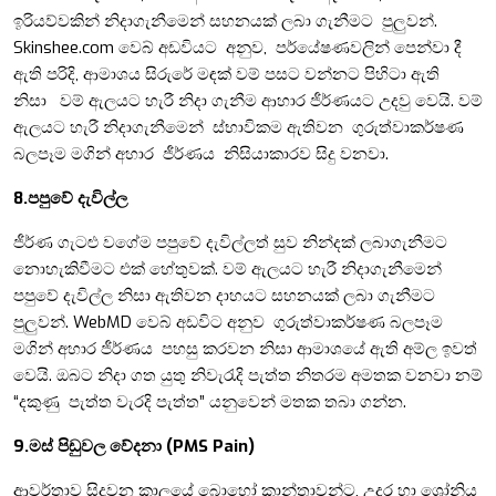
ඉරියව්වකින් නිදාගැනීමෙන් සහනයක් ලබා ගැනීමට පුලුවන්.
Skinshee.com වෙබ් අඩවියට අනුව, පර්යේෂණවලින් පෙන්වා දී
ඇති පරිදි, ආමාශය සිරුරේ මඳක් වම් පසට වන්නට පිහිටා ඇති
නිසා වම් ඇලයට හැරී නිදා ගැනීම ආහාර ජීර්ණයට උදවු වෙයි. වම්
ඇලයට හැරී නිදාගැනීමෙන් ස්භාවිකම ඇතිවන ගුරුත්වාකර්ෂණ
බලපෑම මගින් අහාර ජීර්ණය නිසියාකාරව සිදු වනවා.
8.පපුවේ දැවිල්ල
ජීර්ණ ගැටළු වගේම පපුවේ දැවිල්ලත් සුව නින්දක් ලබාගැනීමට
නොහැකිවීමට එක් හේතුවක්. වම් ඇලයට හැරී නිදාගැනීමෙන්
පපුවේ දැවිල්ල නිසා ඇතිවන දාහයට සහනයක් ලබා ගැනීමට
පුලුවන්. WebMD වෙබ් අඩවිට අනුව ගුරුත්වාකර්ෂණ බලපෑම
මගින් අහාර ජීර්ණය පහසු කරවන නිසා ආමාශයේ ඇති අම්ල ඉවත්
වෙයි. ඔබට නිදා ගත යුතු නිවැරැදි පැත්ත නිතරම අමතක වනවා නම්
“දකුණු පැත්ත වැරදි පැත්ත” යනුවෙන් මතක තබා ගන්න.
9.මස් පිඩුවල වේදනා (PMS Pain)
ආවර්තාව සිදුවන කාලයේ බොහෝ කාන්තාවන්ට, උදර හා ශ්‍රෝනිය