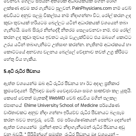
වෙනවා. ගෙලට සපයන අතිරේක අධාරයකයක් මගින් රෝග
ලක්ෂණ අවම කර ගැනීමට පුලුවන්. PainPhysicians.com නම් වෙබ්
අඩවියට අනුව පලමු විකල්පය නම් නිදාගන්නා විට, රෝල් කරන ලද
කුඩා තුවායක් හරියටම බෙල්ලට යටින් අධාරකයක් වශයෙන් තබා
ගැනීමයි. ඔබේ සිරුර නින්දේදී නිතරම සෙලවෙනවා නම්, එම රෝල්
කරන ලද කුඩා තුවාය ඉවතට යෑම වැලැක්වීමට එය ඔබගේ කොට්ට
උරය යටින් තබාගැනීමට උත්සාහ කරන්න. නැතිනම් අධාරකයේ හා
කොට්ටයේ අනවශ්‍ය චලනය බෙල්ලේ වේදනාව තවත් උග්‍ර කිරීමට
හේතු විය හැකිය.
5.අධි රුධිර පීඩනය
ඇත්ත වශයෙන්ම ඔබ අධි රුධිර පීඩනය හා ඊට අදාල ප්‍රතිකාර
ක්‍රමවේදයන් පිලිබඳව ඔබේ වෛද්‍යවරයා සමග සාකච්ඡා කල යුතුයි.
කෙසේ වෙතත් මෑතකදී WebMD වෙබ් අඩවිය මගින් පලකල
ජපානයේ Ehime University School of Medicine පර්යේෂණ
වාර්තාවකට අනුව නිදා ගන්නා ඉරියව්ව රුධිර පීඩනයට බලපෑම
කරන බවට තහවුරු වෙයි. එම පර්යේෂණකයන් පෙන්වා දෙන්නේ
ඇත්ත වශයෙන්ම මුනින් අතට නිදාගැනීමෙන් රුධිර පීඩනය අඩු
වන බවයි. ” පිරිමින්ගේ සමස්ත රුධිර පීඩනය මඳ වශයෙන් –