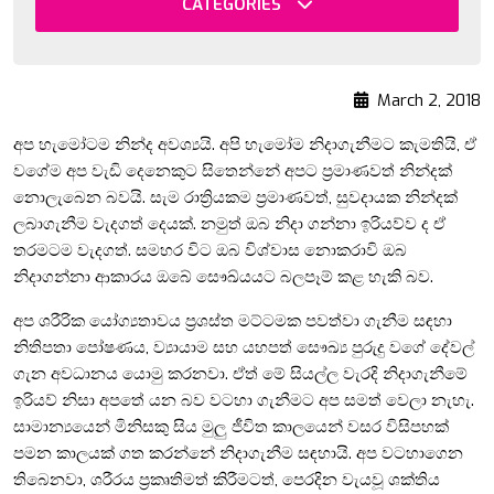
CATEGORIES
March 2, 2018
අප හැමෝටම නින්ද අවශ්‍යයි. අපි හැමෝම නිදාගැනීමට කැමතියි, ඒ
වගේම අප වැඩි දෙනෙකුට සිතෙන්නේ අපට ප්‍රමාණවත් නින්දක්
නොලැබෙන බවයි. සැම රාත්‍රියකම ප්‍රමාණවත්, සුවදායක නින්දක්
ලබාගැනීම වැදගත් දෙයක්. නමුත් ඔබ නිදා ගන්නා ඉරියව්ව ද ඒ
තරමටම වැදගත්. සමහර විට ඔබ විශ්වාස නොකරාවි ඔබ
නිදාගන්නා ආකාරය ඔබේ සෞඛ්යයට බලපෑම් කළ හැකි බව.
අප ශරීරික යෝග්‍යතාවය ප්‍රශස්ත මට්ටමක පවත්වා ගැනීම සඳහා
නිතිපතා පෝෂණය, ව්‍යායාම සහ යහපත් සෞඛ්‍ය පුරුදු වගේ දේවල්
ගැන අවධානය යොමු කරනවා. ඒත් මේ සියල්ල වැරදි නිදාගැනීමේ
ඉරියව් නිසා අපතේ යන බව වටහා ගැනීමට අප සමත් වෙලා නැහැ.
සාමාන්‍යයෙන් මිනිසකු සිය මුලු ජීවිත කාලයෙන් වසර විසිපහක්
පමන කාලයක් ගත කරන්නේ නිදාගැනීම සඳහායි. අප වටහාගෙන
තිබෙනවා, ශරීරය ප්‍රකෘතිමත් කිරීමටත්, පෙරදින වැයවූ ශක්තිය