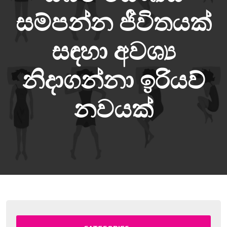
සම්පන්න ජීවිතයක්
සඳහා අවශ්‍ය
නිදාගන්නා ඉරියව්
නවයක්