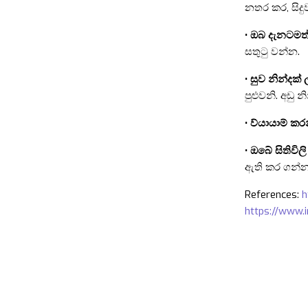
නතර කර, සිදු
• ඔබ දැනටමත්
සතුටු වන්න.
• සුව නින්දක්
පුළුවනි. අඩු 
• ව්යායාම් කර
• ඔබේ සිතිවි
ඇති කර ගන්න.
References:
h
https://www.