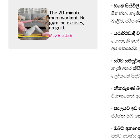
• ඔබේ සිතිව
The 20-minute
සිතන්න. නැති
mum workout: No
බැලීම, පරිගණ
gym, no excuses,
no guilt
• යථාර්ථවාදී 
May 8, 2026
නොහැකි හෝ ල
අප කොතරම් උ
• සර්ව සම්පූ
නැති අතර කිස
ලෝකයේ සිදු
• නිකරුණේ බ
විභාගයෙන් අස
• කාලයට ඉඩ 
ප්රශ්න ඔබ න
• ඔබට අනාගත
ඔබට අවශ්ය අ