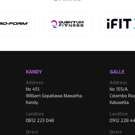
KANDY
GALLE
Address
Address
No 451,
No 155/A,
William Gopallawa Mawatha,
Colombo Roa
Kandy.
Kaluwella.
Landline
Landline
0812 223 048
0912 228 4
Direct
Direct