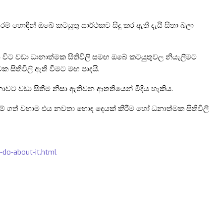
ඳින් ඔබේ කටයුතු සාර්ථකව සිදු කර ඇති දැයි සිතා බලා
න විට වඩා ධානාත්මක සිතිවිලි සමඟ ඔබේ කටයුතුවල නියැලීමට
ක සිතිවිලි ඇති වීමට මඟ පාදයි.
නාවට වඩා සිතීම නිසා ඇතිවන ආතතියෙන් මිදිය හැකිය.
 ගත් වහාම එය නවතා හොඳ දෙයක් කිරීම හෝ ධනාත්මක සිතිවිලි
do-about-it.html