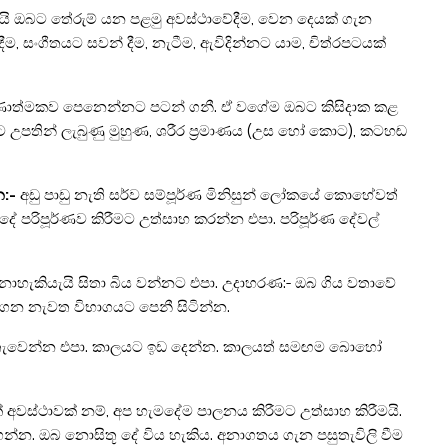
ි ඔබට තේරුම් යන පළමු අවස්ථාවේදීම, වෙන දෙයක් ගැන
ම, සංගීතයට සවන් දීම, නැටීම, ඇවිදින්නට යාම, චිත්රපටයක්
ා සෘණාත්මකව පෙනෙන්නට පටන් ගනී. ඒ වගේම ඔබට කිසිදාක කළ
උපතින් ලැබුණු මුහුණ, ශරීර ප්‍රමාණය (උස හෝ කොට), කටහඬ
න:-
අඩු පාඩු නැති සර්ව සම්පූර්ණ මිනිසුන් ලෝකයේ කොහේවත්
දේ පරිපූර්ණව කිරීමට උත්සාහ කරන්න එපා. පරිපූර්ණ දේවල්
ොහැකියැයි සිතා බිය වන්නට එපා. උදාහරණ:- ඔබ ගිය වතාවේ
ාගෙන නැවත විභාගයට පෙනී සිටින්න.
පසුතැවෙන්න එපා. කාලයට ඉඩ දෙන්න. කාලයත් සමඟම බොහෝ
අවස්ථාවක් නම්, අප හැමදේම පාලනය කිරීමට උත්සාහ කිරීමයි.
. ඔබ නොසිතූ දේ විය හැකිය. අනාගතය ගැන පසුතැවිලි වීම