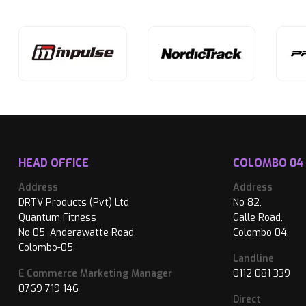
HEAD OFFICE
COLOMBO 04
Address
Address
DRTV Products (Pvt) Ltd
No 82,
Quantum Fitness
Galle Road,
No 05, Anderawatte Road,
Colombo 04.
Colombo-05.
Landline
E Commerce Marketing Manager
0112 081 339
0769 719 146
Direct