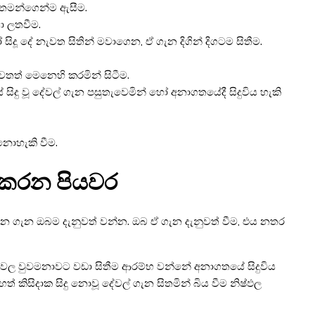
 තමන්ගෙන්ම ඇසීම.
ා ලතවීම.
ූ දේ නැවත සිතින් මවාගෙන, ඒ ගැන දිගින් දිගටම සිතීම.
තත් මෙනෙහි කරමින් සිටීම.
දු වූ දේවල් ගැන පසුතැවෙමින් හෝ අනාගතයේදී සිදුවිය හැකි
නොහැකි වීම.
 කරන පියවර
 ගැන ඔබම දැනුවත් වන්න. ඔබ ඒ ගැන දැනුවත් වීම, එය නතර
ල වුවමනාවට වඩා සිතීම ආරම්භ වන්නේ අනාගතයේ සිදුවිය
 කිසිදාක සිදු නොවූ දේවල් ගැන සිතමින් බිය වීම නිෂ්ඵල