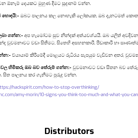
වන ඕනෑම් දෙයකට මුහුණ දීමට සූදානම් වන්න.
 හොඳයි:-
ඔබට පාලනය කල නොහැකි ලෝකයක, ඔබ දැනටමත් කොතරම් හො
 ලබා ගන්න:-
අප හැමෝටම සුව නින්දක් අත්යවශ්යයි. ඔබ යලිත් අවදිව
නින්ද වුවමනාවට වඩා සිතීමට, සිතෙහි අසහනකාරී, පීඩාකාරී හා සෘණාත්ම
න්න:-
ව්යායාම් කිරීමේදී මොළයට රුධිරය සැපයුම වැඩිවන අතර, වුවම
ලි වල හිමිකරු ඔබ බව තේරුම් ගන්න:-
වුවමනාවට වඩා සිතන බව තේරුම්
 සිත පාලනය කර ගැනීමට පුරුදු වන්න.
ttps://hackspirit.com/how-to-stop-overthinking/
inc.com/amy-morin/10-signs-you-think-too-much-and-what-you-can-
Distributors