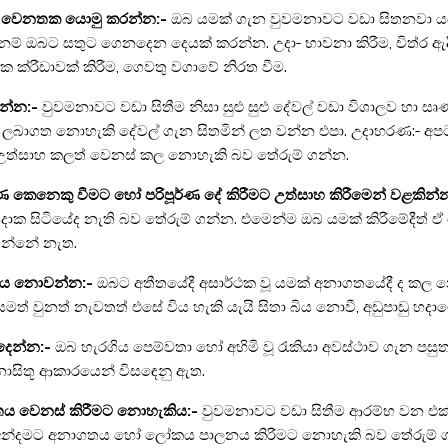
ිලි වෙනතක යොමු කරන්න:-
ඔබ යමක් ගැන වුවමනාවට වඩා සිතනවා යය
නම් ඔබට සතුට ගෙනදෙන දෙයක් කරන්න. උදා- භාවනා කිරීම, චිත්ර ඇදී
ක ක්රීඩාවක් කිරීම, ගෙවතු වගාවේ නිරත වීම.
වන්න:-
වුවමනාවට වඩා සිතීම නිසා සුළු සුළු දේවල් වඩා විශාලව හ
බාගත නොහැකි දේවල් ගැන සිතමින් ලත වන්න එපා. උදාහරණ:- අපට 
ත්සාහ කලත් වෙනස් කල නොහැකි බව තේරුම් ගන්න.
ර්ණ කෙනෙකු වීමට හෝ පරිපූර්ණ දේ කිරීමට උත්සාහ කිරීමෙන් වළකින්
ිදාක සිටියේද නැති බව තේරුම් ගන්න. එමෙන්ම ඔබ යමක් කිරීමේදීත් ඒ 
වන්නේ නැත.
ිය නොවන්න:-
ඔබට අතීතයේදී අසාර්ථක වූ යමක් අනාගතයේදී ද කල න
මත් වුනත් නැවතත් එසේ විය හැකි යැයි සිතා බිය නොවී, අඩුපාඩු හද
දෙන්න:-
ඔබ හැරගිය පෙම්වතා හෝ අහිමි වූ රැකියා අවස්ථාව ගැන 
ොසිතූ ආකාරයෙන් විසඳෙනු ඇත.
ය වෙනස් කිරීමට නොහැකිය:-
වුවමනාවට වඩා සිතීම ආරම්භ වන එක් 
න්දමට අනාගතය හෝ ලෝකය පාලනය කිරීමට නොහැකි බව තේරුම් ගන්න