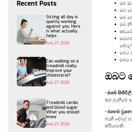
Recent Posts
ඔබ ඔබ
ඔබ වෙ
Sitting all day is
ඔබ වෙ
quietly working
ඔබ නි
against you. Here
is what actually
කවරෙක
helps
සමහර 
July 27, 2026
දේවල් 
ඔබට ප
ඔබට අ
Can walking on a
treadmill really
improve your
ඔබට ම
cholesterol?
July 27, 2026
• ඔබේ සිතිවිල
කර ගැනීමේ පළ
Treadmill cardio
and blood sugar:
• එහෙම වුනො
What you should
know
හැකි දේවල් ග
July 27, 2026
ක්රියාවකි.