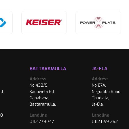
BATTARAMULLA
JA-ELA
Address
Address
No 432/5,
No 87A,
d,
Kaduwela Rd,
Negombo Road,
Ganahena,
Thudella,
Battaramulla.
Ja-Ela.
40
Landline
Landline
0112 779 747
0112 059 262