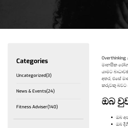
Overthinking
Categories
මානසික රෝගය
යාමට බාධාවක
Uncategorized
(3)
අතර, එසේ මාන
කරුවකු බවට 
News & Events
(24)
ඔබ වු
Fitness Adviser
(140)
ඔබ අප
ඔබ දි