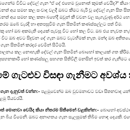
ගෙන්ම විවිධ දේවල් ගැන “ඒ දේ එහෙම වුනොත් කුමක් වෙයිද?” කියා
නත් අය සමඟ කල සංවාද වලදී ඔබට කීමට බැරි වූ දේවල් ගැන සිත සිත
නත් අය සමඟ කල කතා බහේදී ඔවුන් කී වචන වල සැගැවුණු අර්ථ හෝ සිද
තරම ඔබේ වැරදි හා අතපසුවීම් ගැන සිතමින් කණස්සල්ලට පත් වීම.
ු හෝ ඔබ අකමැති දෙයක් පැවසූ විට හෝ කල විට, ඔබ එය නැවත නැව
විට ඔබ අවට සිදුවන දේ ගැන ඔබට වැටහීමක් නැත. මන්ද ඔබ අතීතයේ සි
ගැන සිතමින් කරදර වෙමින් සිටීමයි.
ාලනය කල නොහැකි දේවල් ගැන සිතමින් බොහෝ කාලයක් ගත කිරීම.
සහනකාරී හෝ කණස්සලු සහගත සිතිවිලි මනසින් ඉවත් කර ගැනීමට 
ේ ගැටළුව විසඳා ගැනීමට අවශ්ය
ි ගැන දැනුවත් වන්න:-
පළමුවෙන්ම ඔබ වුවමනාවට වඩා සිතනවාද යන්න
මු පියවරයි.
ත් මොනවා වෙයිද කියා නිතරම සිතීමෙන් වළකින්න:-
බොහෝ අවස්ථාව
ැන බිය වීමෙනි. ඔබට අනාගතය ගැන සැලසුමක් තිබීම හොඳ දෙයකි. එහෙත්