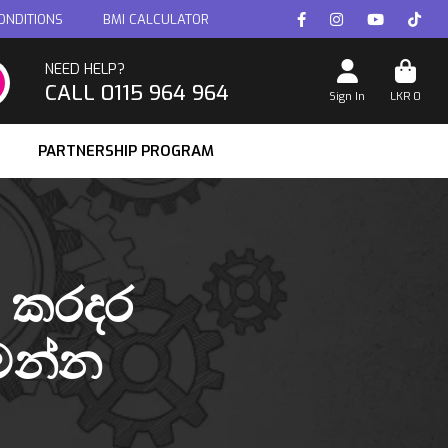
ONDITIONS
BMI CALCULATOR
NEED HELP?
CALL 0115 964 964
Sign In
LKR
0
PARTNERSHIP PROGRAM
් කරදර
ෙන්න