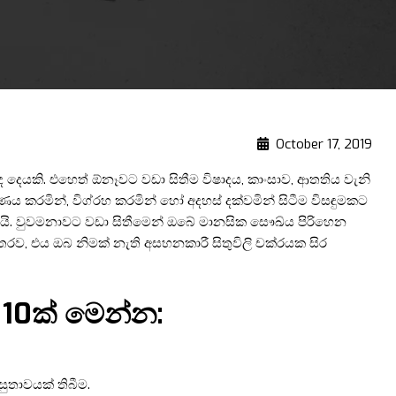
October 17, 2019
ොඳ දෙයකි. එහෙත් ඕනෑවට වඩා සිතීම විෂාදය, කාංසාව, ආතතිය වැනි
කරමින්, විග්රහ කරමින් හෝ අදහස් දක්වමින් සිටීම විසඳුමකට
රයි. වුවමනාවට වඩා සිතීමෙන් ඔබේ මානසික සෞඛ්ය පිරිහෙන
තරව, එය ඔබ නිමක් නැති අසහනකාරී සිතුවිලි චක්රයක සිර
10ක් මෙන්න:
සුතාවයක් තිබීම.