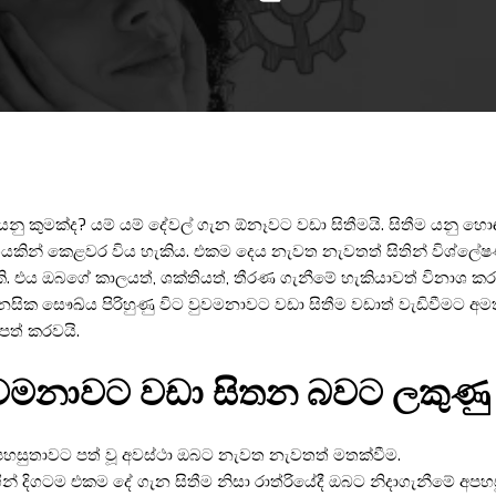
 යනු කුමක්ද? යම් යම් දේවල් ගැන ඕනෑවට වඩා සිතීමයි. සිතීම යනු හ
කින් කෙළවර විය හැකිය. එකම දෙය නැවත නැවතත් සිතින් විශ්ලේෂණය 
ි. එය ඔබගේ කාලයත්, ශක්තියත්, තීරණ ගැනීමේ හැකියාවත් විනාශ ක
සික සෞඛ්ය පිරිහුණු විට වුවමනාවට වඩා සිතීම වඩාත් වැඩිවීමට අම
පත් කරවයි.
වමනාවට වඩා සිතන බවට ලකුණු 
හසුතාවට පත් වූ අවස්ථා ඔබට නැවත නැවතත් මතක්වීම.
ගින් දිගටම එකම දේ ගැන සිතීම නිසා රාත්රියේදී ඔබට නිදාගැනීමේ අපහ